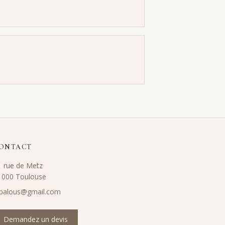
ONTACT
1 rue de Metz
1000 Toulouse
.palous@gmail.com
Demandez un devis