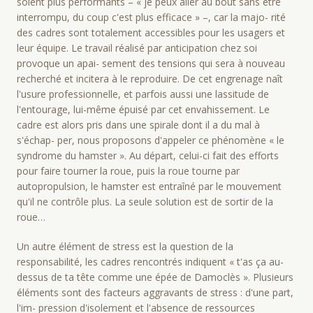
soient plus performants – « je peux aller au bout sans être
interrompu, du coup c'est plus efficace » –, car la majo- rité
des cadres sont totalement accessibles pour les usagers et
leur équipe. Le travail réalisé par anticipation chez soi
provoque un apai- sement des tensions qui sera à nouveau
recherché et incitera à le reproduire. De cet engrenage naît
l'usure professionnelle, et parfois aussi une lassitude de
l'entourage, lui-même épuisé par cet envahissement. Le
cadre est alors pris dans une spirale dont il a du mal à
s'échap- per, nous proposons d'appeler ce phénomène « le
syndrome du hamster ». Au départ, celui-ci fait des efforts
pour faire tourner la roue, puis la roue tourne par
autopropulsion, le hamster est entraîné par le mouvement
qu'il ne contrôle plus. La seule solution est de sortir de la
roue…
Un autre élément de stress est la question de la
responsabilité, les cadres rencontrés indiquent « t'as ça au-
dessus de ta tête comme une épée de Damoclès ». Plusieurs
éléments sont des facteurs aggravants de stress : d'une part,
l'im- pression d'isolement et l'absence de ressources