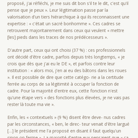
proposé, j'ai réfléchi, je me suis dit bon s'il te le dit, c'est qu'il
pense que je peux ». Leur légitimation passe par la
valorisation d'un tiers hiérarchique à qui ils reconnaissent une
expertise : « c'était un sacré bonhomme ». Ces cadres se
retrouvent majoritairement dans ceux qui veulent « mettre
[les] pieds dans les traces de nos prédécesseurs ».
D'autre part, ceux qui ont choisi (37 %) : ces professionnels
ont décidé d'être cadre, parfois depuis très longtemps, « je
crois que dès que j'ai eu le DE », et parfois contre leur
institution : « alors moi, j'en ai eu des bâtons dans les roues
». Il est possible de dire que cette catégo- rie a la certitude
ferrée au corps de sa légitimité à occuper la fonction de
cadre. Pour la majorité d'entre eux, cette fonction n'est
qu'une étape vers « des fonctions plus élevées, je ne vais pas
rester là toute ma vie ».
Enfin, les « contextuels » (9 %) disent être deve- nus cadres
par les circonstances, « ben, le direc- teur venait d'être largué
[…] le président me l'a proposé en disant il faut quelqu'un
sinon on ferme ». La majorité d'entre eux pensaient que « ça