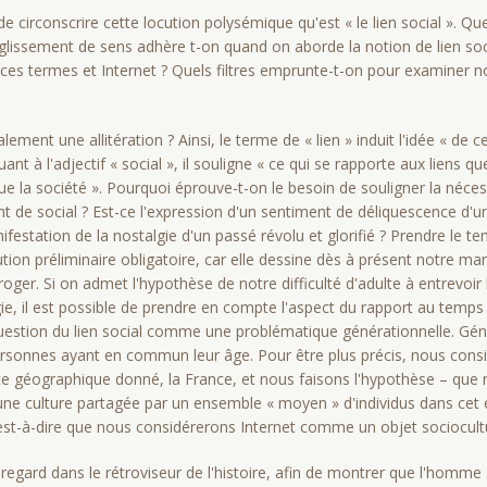
 circonscrire cette locution polysémique qu'est « le lien social ». Qu
l glissement de sens adhère t-on quand on aborde la notion de lien soc
e ces termes et Internet ? Quels filtres emprunte-t-on pour examiner n
ent une allitération ? Ainsi, le terme de « lien » induit l'idée « de ce 
ant à l'adjectif « social », il souligne « ce qui se rapporte aux liens que
tue la société ». Pourquoi éprouve-t-on le besoin de souligner la nécess
iant de social ? Est-ce l'expression d'un sentiment de déliquescence d'
ifestation de la nostalgie d'un passé révolu et glorifié ? Prendre le 
tion préliminaire obligatoire, car elle dessine dès à présent notre ma
roger. Si on admet l'hypothèse de notre difficulté d'adulte à entrevoi
lgie, il est possible de prendre en compte l'aspect du rapport au temp
question du lien social comme une problématique générationnelle. Gén
sonnes ayant en commun leur âge. Pour être plus précis, nous consi
e géographique donné, la France, et nous faisons l'hypothèse – que n
une culture partagée par un ensemble « moyen » d'individus dans cet
'est-à-dire que nous considérerons Internet comme un objet sociocultu
regard dans le rétroviseur de l'histoire, afin de montrer que l'homm