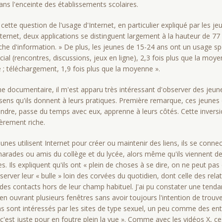
ans l'enceinte des établissements scolaires.
 cette question de l'usage d'Internet, en particulier expliqué par les 
Internet, deux applications se distinguent largement à la hauteur de 7
che d'information. » De plus, les jeunes de 15-24 ans ont un usage spé
ial (rencontres, discussions, jeux en ligne), 2,3 fois plus que la moy
 ; téléchargement, 1,9 fois plus que la moyenne ».
e documentaire, il m'est apparu très intéressant d'observer des jeun
e sens qu'ils donnent à leurs pratiques. Première remarque, ces jeunes
dre, passe du temps avec eux, apprenne à leurs côtés. Cette inversi
ièrement riche.
nes utilisent Internet pour créer ou maintenir des liens, ils se conne
marades ou amis du collège et du lycée, alors même qu'ils viennent de l
es. Ils expliquent qu'ils ont « plein de choses à se dire, on ne peut pas
erver leur « bulle » loin des corvées du quotidien, dont celle des rela
 des contacts hors de leur champ habituel. J'ai pu constater une tenda
 en ouvrant plusieurs fenêtres sans avoir toujours l'intention de trou
s sont intéressés par les sites de type sexuel, un peu comme des en
 c'est juste pour en foutre plein la vue ». Comme avec les vidéos X, c