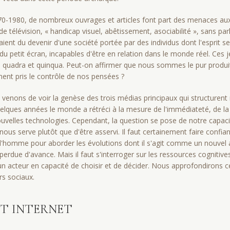
0-1980, de nombreux ouvrages et articles font part des menaces aux
télévision, « handicap visuel, abêtissement, asociabilité », sans parl
aient du devenir d'une société portée par des individus dont l'esprit se
du petit écran, incapables d'être en relation dans le monde réel. Ces
n quadra et quinqua. Peut-on affirmer que nous sommes le pur produit
ent pris le contrôle de nos pensées ?
enons de voir la genèse des trois médias principaux qui structurent no
uelques années le monde a rétréci à la mesure de l'immédiateté, de la 
ouvelles technologies. Cependant, la question se pose de notre capacit
nous serve plutôt que d'être asservi. Il faut certainement faire confi
 l'homme pour aborder les évolutions dont il s'agit comme un nouvel av
due d'avance. Mais il faut s'interroger sur les ressources cognitives,
 un acteur en capacité de choisir et de décider. Nous approfondirons c
rs sociaux.
ET INTERNET