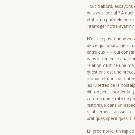
Tout d'abord, essayons de
de travail social ? À que
établir un parallèle entr
interroger notre avenir ?
N'est-ce pas fondamentalem
de ce qui rapproche » ; qu
entre eux », « qui consti
dans le lien en le qualif
relation ? Est-ce une man
questions est une précau
monde et donc de l'inter
les lunettes de la nosta
dit, on peut aborder la 
comme une strate de per
historique dans un espac
relativement fausse – d'
pratiques spécifiques. C
En préambule, un rapide 