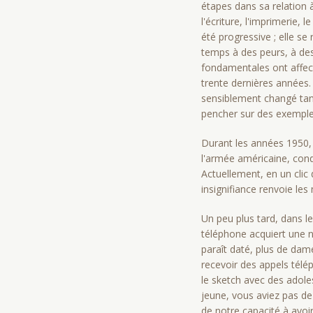
étapes dans sa relation à 
l'écriture, l'imprimerie, l
été progressive ; elle s
temps à des peurs, à de
fondamentales ont affect
trente dernières années.
sensiblement changé tant
pencher sur des exemple
Durant les années 1950,
l'armée américaine, cond
Actuellement, en un clic 
insignifiance renvoie le
Un peu plus tard, dans l
téléphone acquiert une no
paraît daté, plus de dam
recevoir des appels télé
le sketch avec des adole
jeune, vous aviez pas de
de notre capacité à avoi