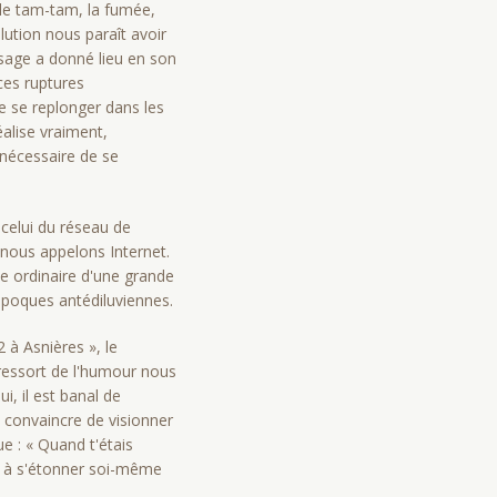
, le tam-tam, la fumée,
volution nous paraît avoir
ssage a donné lieu en son
ces ruptures
e se replonger dans les
alise vraiment,
 nécessaire de se
celui du réseau de
 nous appelons Internet.
te ordinaire d'une grande
 époques antédiluviennes.
 à Asnières », le
 ressort de l'humour nous
, il est banal de
n convaincre de visionner
e : « Quand t'étais
nd à s'étonner soi-même