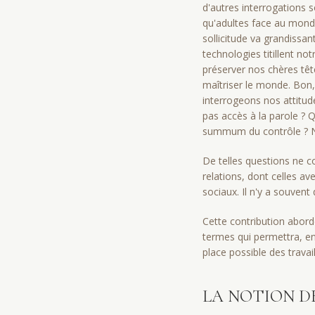
d'autres interrogations so
qu'adultes face au monde
sollicitude va grandissan
technologies titillent no
préserver nos chères tête
maîtriser le monde. Bon,
interrogeons nos attitude
pas accès à la parole ? Q
summum du contrôle ? N'es
De telles questions ne 
relations, dont celles av
sociaux. Il n'y a souvent
Cette contribution aborde
termes qui permettra, ens
place possible des travai
LA NOTION DE