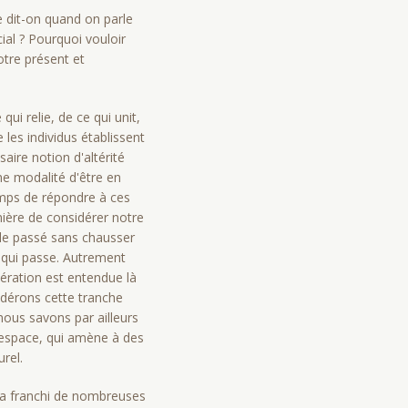
e dit-on quand on parle
ial ? Pourquoi vouloir
otre présent et
qui relie, de ce qui unit,
 les individus établis­sent
aire notion d'altérité
une modalité d'être en
temps de répondre à ces
nière de considérer notre
r le passé sans chausser
s qui passe. Autrement
ération est entendue là
dérons cette tranche
ous savons par ailleurs
 espace, qui amène à des
rel.
e a franchi de nombreuses