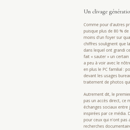
Un clivage générati
Comme pour d'autres pro
puisque plus de 80 % de c
moins d'un foyer sur quat
chiffres soulignent que l
dans lequel ont grandi ce
fait « sauter » un certa
a peu à voir avec le nôt
en plus le PC familial : p
devant les usages bureaut
traite­ment de photos qui
Autrement dit, le premier
pas un accès direct, ce m
échanges sociaux entre j
inspirées par ce média. D
pour ceux qui n'ont pas 
recherches documentaires