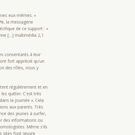
jeunes eux-mêmes. «
7 %, la messagerie
cifique de ce support : «
enne […] multimédia 2,1
es consentants à leur
 ont fort apprécié qu'un
on des rôles, nous y
ctent régulièrement et en
es quitter. C'est très
 dans la journée ». Cela
tions aux parents. Très
nce des jeunes à surfer,
ver des informations ou
tomologistes. Même s'ils
es sites font œuvre