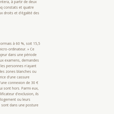
ntera, à partir de deux
inq constats et quatre
x droits et d'égalité des
sormais à 60 %, soit 15,5
micro-ordinateur. » Ce
majeur dans une période
ns aux examens, demandes
 les personnes n'ayant
s des zones blanches ou
rice d'une cassure
 d'une connexion de 30 €
qui sont hors. Parmi eux,
icateur d'exclusion, ils
 logement ou leurs
ui sont dans une posture