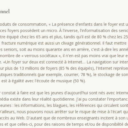
onnel
duits de consommation, « La présence d'enfants dans le foyer est 
es foyers possèdent un micro. À l'inverse, l'in­formatisation des senio
re équipé chez les 65 ans et plus, tandis qu'il est de 80 % chez les 25
a fracture numérique est aussi un clivage générationnel. Il faut mettr
s seniors, soit au moins quarante ans en arrière, c'est-à-dire les anné
in nombre de « verrous sociétaux », il n'en est pas moins vrai que leu
re. «Un foyer sur deux est connecté à Internet… La navigation sur Int
our plus de 13 millions de foyers (85 % des équipés), l'Internet représent
iques traditionnels (par exemple, courrier, 78 %), le stockage de sons
 est à égalité avec l'écoute de musique (50 %).
 constat à faire est que les jeunes d'aujourd'hui sont nés avec Intern
édia existe dans leur réalité quotidienne. J'ai pu constater l'importanc
eunes : les informations, les blagues, les références qui circulent so
'ailleurs, nous pouvons nous arrêter sur le risque de mise à l'écart q
accès au Web. D'autant que de nombreux enseignants incitent à son ut
 et que celles-ci, pour des raisons de temps et/ou de disponibilité 