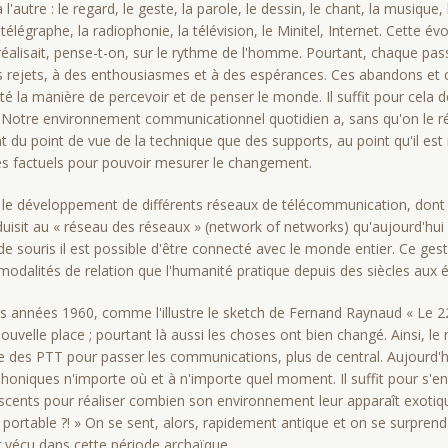
l'autre : le regard, le geste, la parole, le dessin, le chant, la musique
e télégraphe, la radio­phonie, la télévision, le Minitel, Internet. Cette é
e réalisait, pense-t-on, sur le rythme de l'homme. Pourtant, chaque pa
s rejets, à des enthousiasmes et à des espérances. Ces abandons et 
é la manière de percevoir et de penser le monde. Il suffit pour cela d
 Notre environnement communicationnel quotidien a, sans qu'on le ré
 du point de vue de la technique que des supports, au point qu'il est
s factuels pour pouvoir mesurer le changement.
 le développement de différents réseaux de télécommunication, dont 
uisit au « réseau des réseaux » (network of networks) qu'aujourd'hui
de souris il est possible d'être connecté avec le monde entier. Ce ges
s modalités de relation que l'humanité pratique depuis des siècles aux
es années 1960, comme l'illustre le sketch de Fernand Raynaud « Le 22
uvelle place ; pourtant là aussi les choses ont bien changé. Ainsi, le
e des PTT pour passer les communications, plus de central. Aujourd'hui
phoniques n'importe où et à n'importe quel moment. Il suffit pour s'e
scents pour réaliser combien son environnement leur apparaît exotiqu
 portable ?! » On se sent, alors, rapidement antique et on se surpre
r vécu dans cette période archaïque.