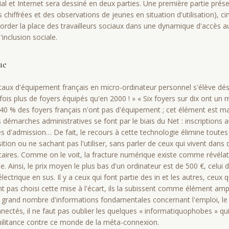
ial et Internet sera dessiné en deux parties. Une première partie prése
 chiffrées et des observations de jeunes en situation d'utilisa­tion), c
border la place des travailleurs sociaux dans une dynamique d'accès au
inclusion sociale.
ue
e taux d'équipement français en micro-ordi­nateur personnel s'élève dé
fois plus de foyers équipés qu'en 2000 ! » « Six foyers sur dix ont un 
e 40 % des foyers français n'ont pas d'équipement ; cet élément est 
 démarches administratives se font par le biais du Net : inscriptio
d'admission… De fait, le recours à cette technologie élimine toutes
ition ou ne sachant pas l'utiliser, sans parler de ceux qui vivent dan
aires. Comme on le voit, la fracture numérique existe comme révélat
. Ainsi, le prix moyen le plus bas d'un ordinateur est de 500 €, celui
ctrique en sus. Il y a ceux qui font partie des in et les autres, ceux 
 pas choisi cette mise à l'écart, ils la subissent comme élément amplif
 grand nombre d'informations fondamentales concernant l'emploi, le
nnectés, il ne faut pas oublier les quelques « informatiquophobes » q
militance contre ce monde de la méta-connexion.