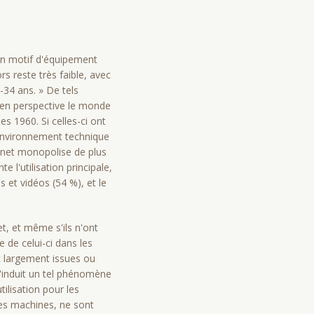
un motif d'équipement
rs reste très faible, avec
-34 ans. » De tels
e en perspective le monde
es 1960. Si celles-ci ont
r environnement technique
ernet monopolise de plus
e l'utilisation principale,
 et vidéos (54 %), et le
et, et même s'ils n'ont
e de celui-ci dans les
nt largement issues ou
u'induit un tel phénomène
ilisation pour les
des machines, ne sont