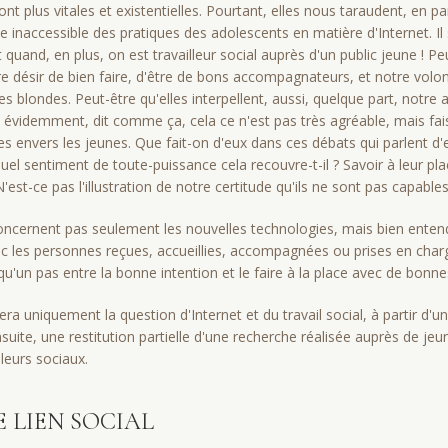
nt plus vitales et existen­tielles. Pourtant, elles nous taraudent, en par
 inaccessible des pratiques des adoles­cents en matière d'Internet.
t quand, en plus, on est travailleur social auprès d'un public jeune ! P
tre désir de bien faire, d'être de bons accompagnateurs, et notre volo
s blondes. Peut-être qu'elles interpellent, aussi, quelque part, notre
 évidemment, dit comme ça, cela ce n'est pas très agréable, mais fa
s envers les jeunes. Que fait-on d'eux dans ces débats qui parlent d'e
uel sentiment de toute-puissance cela recouvre-t-il ? Savoir à leur pla
t-ce pas l'illustration de notre certitude qu'ils ne sont pas capables
concernent pas seulement les nouvelles technologies, mais bien ente
ec les personnes reçues, accueillies, accompagnées ou prises en charge
 qu'un pas entre la bonne intention et le faire à la place avec de bonne
ra uniquement la question d'Internet et du travail social, à partir d'un
uite, une restitution partielle d'une recherche réalisée auprès de jeu
lleurs sociaux.
 LIEN SOCIAL